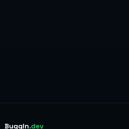
Buggin
.dev