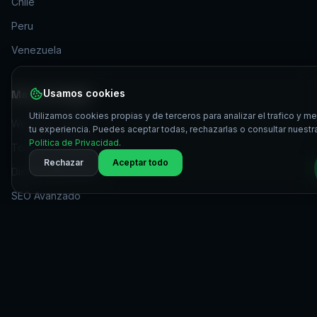
Chile
Peru
Venezuela
Mas de Buggin
Usamos cookies
Utilizamos cookies propias y de terceros para analizar el trafico y me
Website Principal
tu experiencia. Puedes aceptar todas, rechazarlas o consultar nuestr
Politica de Privacidad
.
Todos los Servicios
Rechazar
Aceptar todo
Diseno Web UX/UI
SEO Avanzado
Marketing Digital
©
2026
Buggin.dev - Todos los derechos reservados
Politica de Privacidad
·
Terminos y Condiciones
·
Venezuela
·
100% Remoto