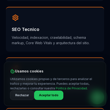
SEO Tecnico
Velocidad, indexacion, crawlabilidad, schema
markup, Core Web Vitals y arquitectura del sitio.
Usamos cookies
Utilizamos cookies propias y de terceros para analizar el
Link Building
trafico y mejorar tu experiencia. Puedes aceptar todas,
Construccion de backlinks de calidad desde sitios
rechazarlas o consultar nuestra
Politica de Privacidad
.
relevantes de tu industria.
Rechazar
Aceptar todo