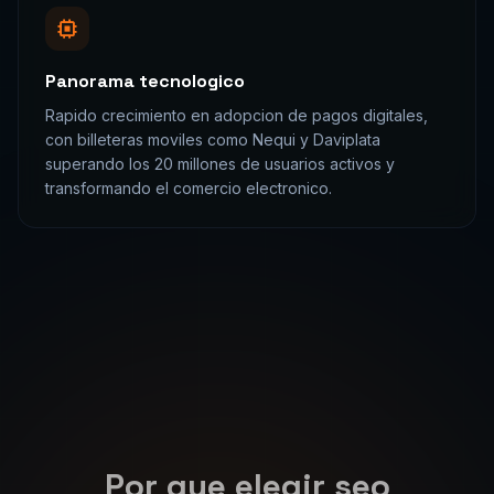
grande de Latinoamerica, con
soluciones de credito, pagos y
seguros digitales de alto crecimiento.
Dato relevante para la estrategia de
seo estrategico
en
Colombia
Que significa esto para tu proyecto
de
seo estrategico
El ecosistema digital de
Colombia
presenta
oportunidades significativas para empresas
que invierten en
seo estrategico
de calidad.
Con
68% de penetracion de internet en
colombia, con crecimiento sostenido que