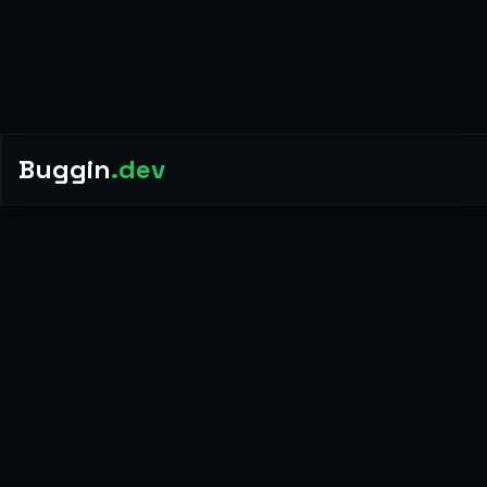
estrategico
para el mercado de
Colombia
,
adaptado a las necesidades y estandares locales.
Link building
Incluido en todos nuestros proyectos de
seo
estrategico
para el mercado de
Colombia
,
adaptado a las necesidades y estandares locales.
Reportes mensuales
Incluido en todos nuestros proyectos de
seo
estrategico
para el mercado de
Colombia
,
adaptado a las necesidades y estandares locales.