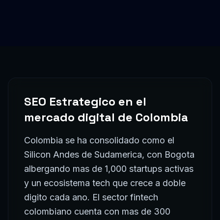
SEO Estrategico
Para
Fintech
El sector de
fintech
en
Colombia
demanda soluciones
digitales modernas. Ofrecemos
posicionamiento en
Google, auditoria SEO y estrategia de contenidos
especializados para empresas de
fintech
, adaptando
nuestra metodologia a los retos y oportunidades
unicos de esta industria.
SEO Estrategico
Para
Agritech
El sector de
agritech
en
Colombia
demanda soluciones
digitales modernas. Ofrecemos
posicionamiento en
Google, auditoria SEO y estrategia de contenidos
especializados para empresas de
agritech
, adaptando
nuestra metodologia a los retos y oportunidades