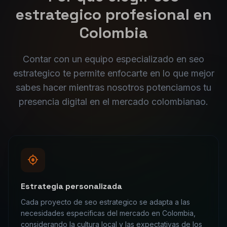
lleva al pais a superar los 38 millones de
usuarios conectados para 2026.
, el mercado
digital
colombiana
o esta en un momento
clave de crecimiento. Las empresas que
apuestan por soluciones profesionales de
seo estrategico
ahora tienen la ventaja de
posicionarse antes que la competencia en un
mercado en plena expansion.