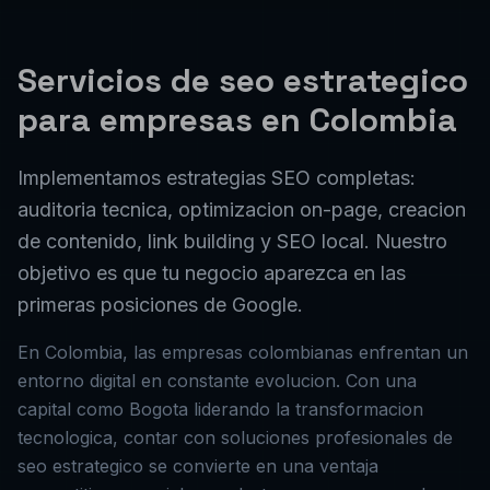
SEO Estrategico
Para
Energia
El sector de
energia
en
Colombia
demanda soluciones
digitales modernas. Ofrecemos
posicionamiento en
Google, auditoria SEO y estrategia de contenidos
especializados para empresas de
energia
, adaptando
nuestra metodologia a los retos y oportunidades
unicos de esta industria.
SEO Estrategico
Para
Servicios
El sector de
servicios
en
Colombia
demanda
soluciones digitales modernas. Ofrecemos
posicionamiento en Google, auditoria SEO y estrategia
de contenidos
especializados para empresas de
servicios
, adaptando nuestra metodologia a los retos y