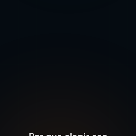
Panorama tecnologico
Hub de freelancers tech con experiencia en
proyectos internacionales, con plataformas como
Upwork y Freelancer reportando alta representacion
de profesionales venezolanos en categorias de
desarrollo, diseno y marketing digital.
Por que elegir
seo
estrategico
profesional en
Venezuela